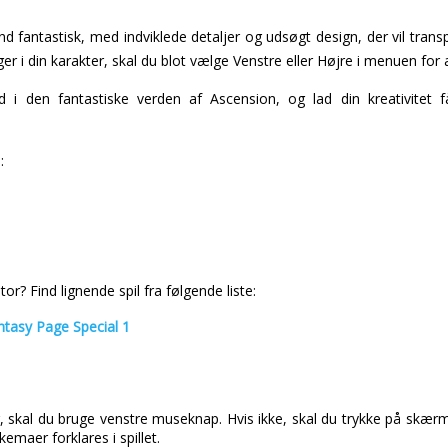
end fantastisk, med indviklede detaljer og udsøgt design, der vil tran
er i din karakter, skal du blot vælge Venstre eller Højre i menuen for
 i den fantastiske verden af Ascension, og lad din kreativitet 
:
r? Find lignende spil fra følgende liste:
tasy Page Special 1
 skal du bruge venstre museknap. Hvis ikke, skal du trykke på skærm
maer forklares i spillet.