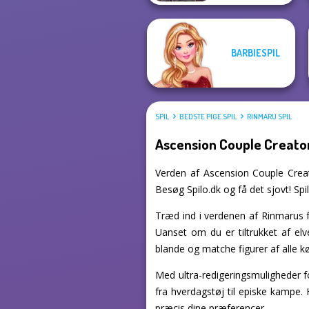
BARBIESPIL
SPIL
BEDSTE PIGE SPIL
RINMARU SPIL
Ascension Couple Creato
Verden af Ascension Couple Creato
Besøg Spilo.dk og få det sjovt! Spi
Træd ind i verdenen af Rinmarus f
Uanset om du er tiltrukket af el
blande og matche figurer af alle kø
Med ultra-redigeringsmuligheder fo
fra hverdagstøj til episke kampe.
præcis dine præferencer.