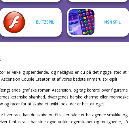
BLITZSPIL
MSN SPIL
r
r er virkelig spændende, og heldigvis er du på det rigtige sted at fi
l Ascension Couple Creator, et af vores bedste rinmaru spil-spil!
ængslende grafiske roman Ascension, og tag kontrol over figurerne i
vernes æteriske skønhed, dværgenes barske charme eller menneskene
n og racer for at skabe et unikt look, der er helt dit eget.
r hver race kan du skabe outfits, der både er betagende smukke og pa
 Hver fantasirace har sine egne unikke egenskaber og muligheder, så 