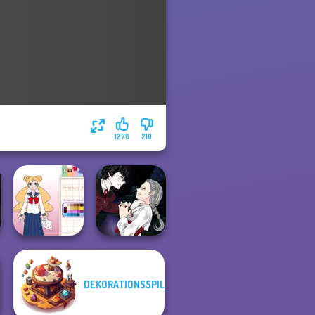
1278
210
Manga Creator
DEKORATIONSSPIL
School Girl Dress
Vampire Hunter
Up V3
P...