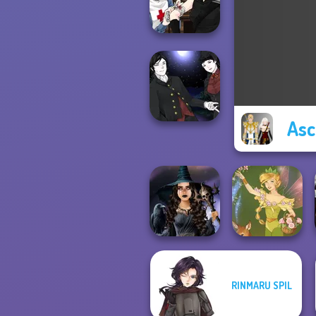
Chapter 2
Manga Creator
Vampire Hunter
P...
Asc
Manga Creator
Vampire Hunter
P...
RINMARU SPIL
Mystic Coven The
Sisterhood of...
Vintage Fairy