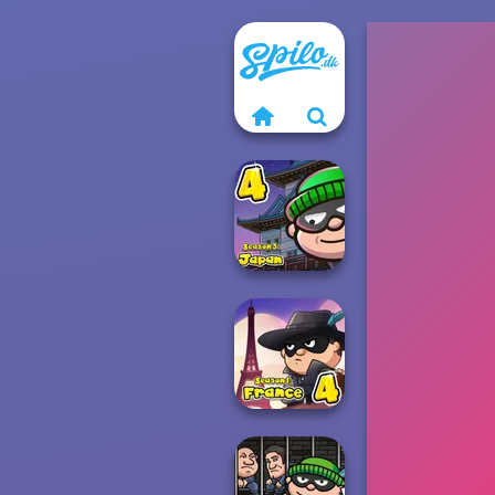
Bob The Robber
4 Season 3:
Jap...
Bob The Robber