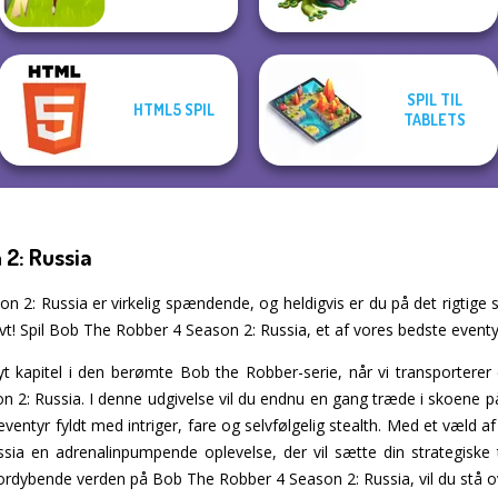
SPIL TIL
HTML5 SPIL
TABLETS
2: Russia
2: Russia er virkelig spændende, og heldigvis er du på det rigtige st
vt! Spil Bob The Robber 4 Season 2: Russia, et af vores bedste eventyrs
 kapitel i den berømte Bob the Robber-serie, når vi transporterer d
 2: Russia. I denne udgivelse vil du endnu en gang træde i skoene på
eventyr fyldt med intriger, fare og selvfølgelig stealth. Med et væld a
ia en adrenalinpumpende oplevelse, der vil sætte din strategisk
fordybende verden på Bob The Robber 4 Season 2: Russia, vil du stå o