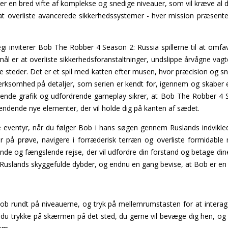
er en bred vifte af komplekse og snedige niveauer, som vil kræve al d
 til at overliste avancerede sikkerhedssystemer - hver mission præsent
egi inviterer Bob The Robber 4 Season 2: Russia spillerne til at omf
mål er at overliste sikkerhedsforanstaltninger, undslippe årvågne v
e steder. Det er et spil med katten efter musen, hvor præcision og sni
somhed på detaljer, som serien er kendt for, igennem og skaber en
ende grafik og udfordrende gameplay sikrer, at Bob The Robber 4 S
pændende nye elementer, der vil holde dig på kanten af sædet.
e eventyr, når du følger Bob i hans søgen gennem Ruslands indviklede 
vner på prøve, navigere i forræderisk terræn og overliste formida
e og fængslende rejse, der vil udfordre din forstand og betage dine s
uslands skyggefulde dybder, og endnu en gang bevise, at Bob er en me
Bob rundt på niveauerne, og tryk på mellemrumstasten for at intera
al du trykke på skærmen på det sted, du gerne vil bevæge dig hen, 