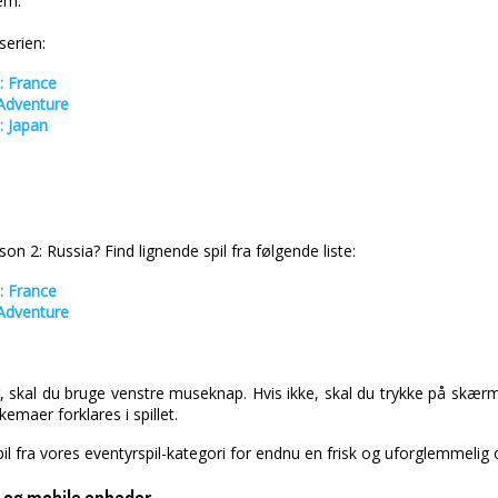
em.
serien:
: France
Adventure
: Japan
n 2: Russia? Find lignende spil fra følgende liste:
: France
Adventure
 skal du bruge venstre museknap. Hvis ikke, skal du trykke på skærm
maer forklares i spillet.
il fra vores eventyrspil-kategori for endnu en frisk og uforglemmelig 
pc og mobile enheder.