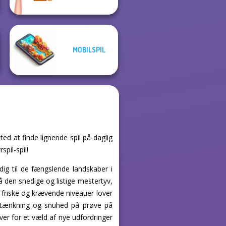
MOBILSPIL
ed at finde lignende spil på daglig
pil-spil!
ig til de fængslende landskaber i
 den snedige og listige mestertyv,
f friske og krævende niveauer lover
e tænkning og snuhed på prøve på
ver for et væld af nye udfordringer