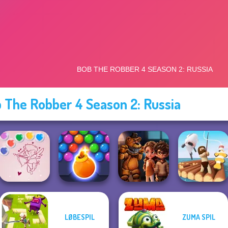
 The Robber 4 Season 2: Russia
LØBESPIL
ZUMA SPIL
Bubble Shooter
Bubble Shooter
FNAF Horror At
Valentine
HD 3
Home
Raft Life