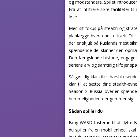
og modstandere. Spillet introducer
Fra at infiltrere sikre faciliteter
løse.
Med sit fokus på stealth og strat
planlægge hvert eneste træk. Dit 
der er skjult på Ruslands mest sikr
spændende del skinner den opmærk
Den fængslende historie, engager
seriens arv og samtidig tilføjer s
Så gør dig klar til et hæsblæsend
klar til at sætte dine stealth-e
Season 2: Russia lover en spændend
hemmeligheder, der gemmer sig i R
Sådan spiller du
Brug WASD-tasterne til at flytte 
du spiller fra en mobil enhed, sk