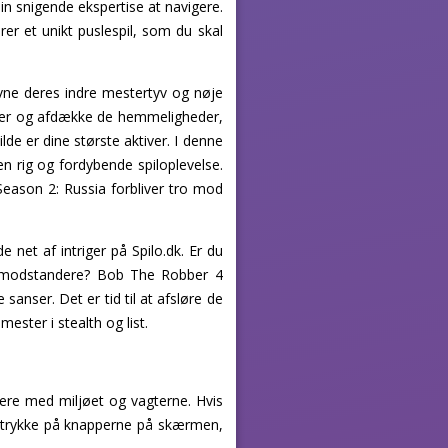
in snigende ekspertise at navigere.
erer et unikt puslespil, som du skal
avne deres indre mestertyv og nøje
agter og afdække de hemmeligheder,
lde er dine største aktiver. I denne
 rig og fordybende spiloplevelse.
eason 2: Russia forbliver tro mod
net af intriger på Spilo.dk. Er du
ble modstandere? Bob The Robber 4
anser. Det er tid til at afsløre de
ster i stealth og list.
gere med miljøet og vagterne. Hvis
og trykke på knapperne på skærmen,