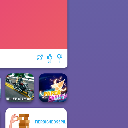
22
11
FÆRDIGHEDSSPIL
Highway Crazy
Bike
Paper Flight