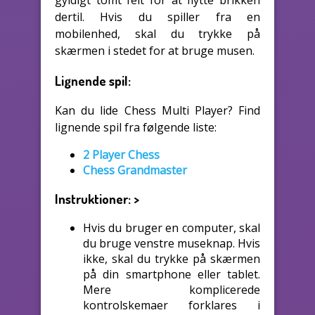
gyldigt tomt felt for at flytte brikken
dertil. Hvis du spiller fra en
mobilenhed, skal du trykke på
skærmen i stedet for at bruge musen.
Lignende spil:
Kan du lide Chess Multi Player? Find
lignende spil fra følgende liste:
2 Player Chess
Chess Grandmaster
Instruktioner:
>
Hvis du bruger en computer, skal
du bruge venstre museknap. Hvis
ikke, skal du trykke på skærmen
på din smartphone eller tablet.
Mere komplicerede
kontrolskemaer forklares i