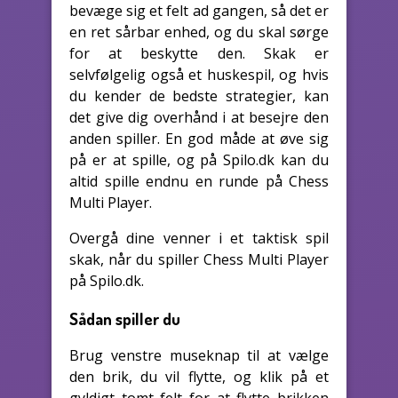
bevæge sig et felt ad gangen, så det er
en ret sårbar enhed, og du skal sørge
for at beskytte den. Skak er
selvfølgelig også et huskespil, og hvis
du kender de bedste strategier, kan
det give dig overhånd i at besejre den
anden spiller. En god måde at øve sig
på er at spille, og på Spilo.dk kan du
altid spille endnu en runde på Chess
Multi Player.
Overgå dine venner i et taktisk spil
skak, når du spiller Chess Multi Player
på Spilo.dk.
Sådan spiller du
Brug venstre museknap til at vælge
den brik, du vil flytte, og klik på et