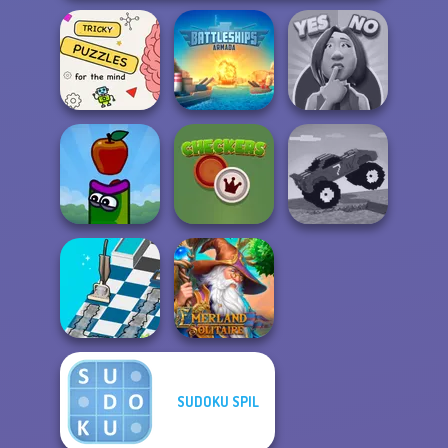
Brain Puzzles
Battleships
Yes or No
Quests
Armada
Challenge
Funny Mad
Apple Worm
Checkers
Racing
SUDOKU SPIL
Dusty Maze
Emerland
Hunter
Solitaire