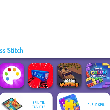
ss Stitch
SPIL TIL
PUSLE SPIL
Block Color
TABLETS
Fun Colors
Train Drift
Horde Hunters
Puzzle Blast