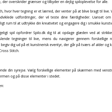
, der overskrider grænser og tilbyder en dejlig spiloplevelse for alle.
h, hvor hver tegning er et lærred, der venter på at blive bragt til liv
indviklede udfordringer, der vil teste dine færdigheder. Uanset om 
ligt rum til at udtrykke din kreativitet og engagere dig i smukke kunst
geligt spil opfordrer Spilo.dk dig til at opdage glæden ved at strikk
lende tegninger til live, mens du navigerer gennem forskellige 
begiv dig ud på et kunstnerisk eventyr, der går på tværs af alder og k
Cross Stitch.
ynde din syrejse. Vælg forskellige elementer på skærmen med venstre
ærmen og på disse elementer i stedet.
en: