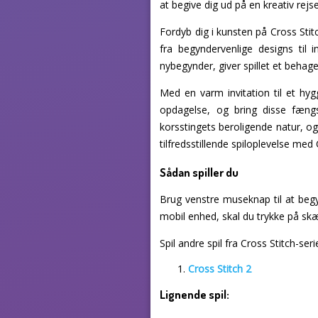
at begive dig ud på en kreativ rejse
Fordyb dig i kunsten på Cross Stitc
fra begyndervenlige designs til 
nybegynder, giver spillet et behage
Med en varm invitation til et hyg
opdagelse, og bring disse fængs
korsstingets beroligende natur, og 
tilfredsstillende spiloplevelse med 
Sådan spiller du
Brug venstre museknap til at beg
mobil enhed, skal du trykke på sk
Spil andre spil fra Cross Stitch-seri
Cross Stitch 2
Lignende spil: