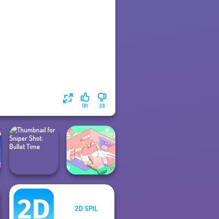
101
28
2D SPIL
Sniper Shot:
Organization
Bullet Time
Princess