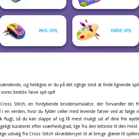
MUS-SPIL
FARVE SPIL
spændende, og heldigvis er du på det rigtige sted at finde lignende spi
f vores bedste farve spil-spil!
Cross Stitch, en fordybende broderisimulator, der forvandler din fri
ed i en verden, hvor du fylder celler med levende farver ved at følge
sk flugt, så du kan slappe af og få mest muligt ud af dine frie øjebl
geligt kurateret efter sværhedsgrad, lige fra den letteste til den me
ige udvalg fra Cross Stitch skræddersyet til at bringe glæde til spillere 