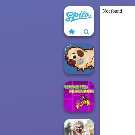
Cross Stitch 2
Geometry Dash:
FreezeNova