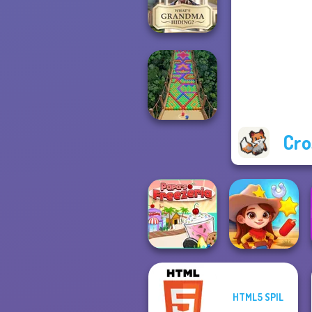
Game
What Is Grandma
Hiding
Cro
Bubble Fall
HTML5 SPIL
Papa's Freezeria
Wild West Match