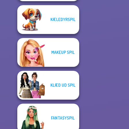
KÆLEDYRSPIL
MAKEUP SPIL
KLÆD UD SPIL
FANTASYSPIL