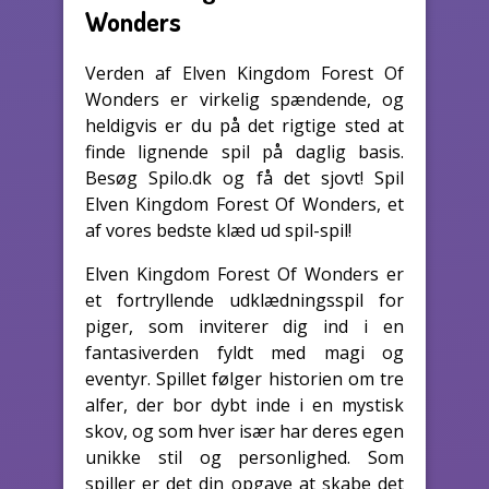
Wonders
Verden af Elven Kingdom Forest Of
Wonders er virkelig spændende, og
heldigvis er du på det rigtige sted at
finde lignende spil på daglig basis.
Besøg Spilo.dk og få det sjovt! Spil
Elven Kingdom Forest Of Wonders, et
af vores bedste klæd ud spil-spil!
Elven Kingdom Forest Of Wonders er
et fortryllende udklædningsspil for
piger, som inviterer dig ind i en
fantasiverden fyldt med magi og
eventyr. Spillet følger historien om tre
alfer, der bor dybt inde i en mystisk
skov, og som hver især har deres egen
unikke stil og personlighed. Som
spiller er det din opgave at skabe det