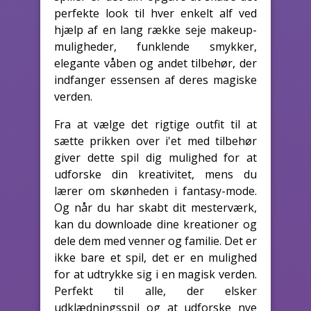
perfekte look til hver enkelt alf ved
hjælp af en lang række seje makeup-
muligheder, funklende smykker,
elegante våben og andet tilbehør, der
indfanger essensen af deres magiske
verden.
Fra at vælge det rigtige outfit til at
sætte prikken over i'et med tilbehør
giver dette spil dig mulighed for at
udforske din kreativitet, mens du
lærer om skønheden i fantasy-mode.
Og når du har skabt dit mesterværk,
kan du downloade dine kreationer og
dele dem med venner og familie. Det er
ikke bare et spil, det er en mulighed
for at udtrykke sig i en magisk verden.
Perfekt til alle, der elsker
udklædningsspil og at udforske nye