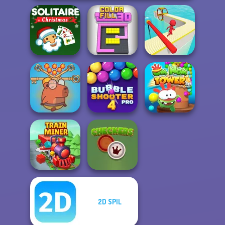
Solitaire Classic
Christmas
Color Fill 3D
Fun Race 3D
Save Baby
Capybaras: Pull
Bubble Shooter
Om Nom Tower
Pin
Pro 4
3D
2D SPIL
Train Miner
Checkers