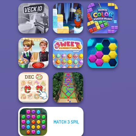
Gold Strike Icy
Block Color
Veck.io
Cave
Puzzle Blast
Mahjong Sweet
Cooking Frenzy
Easter
Puzzle Fever
MATCH 3 SPIL
KrisMas Mahjong
2
Bubble Fall