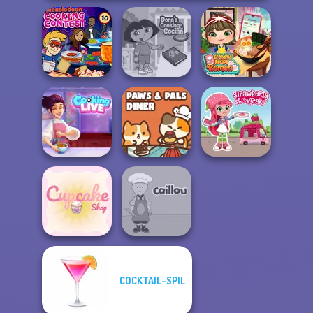
Nickelodeon
Dora Cooking in
Grandma Recipe
Cooking Contest
la Cucina
Ramen
Cooking Live: Be
Paws & Pals
Strawberry
a Chef&Cook
Diner
Shortcake
COCKTAIL-SPIL
Cupcake Shop
Caillou Chef