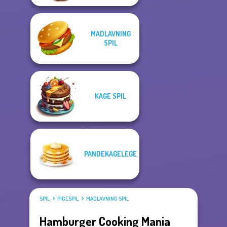
MADLAVNING
SPIL
KAGE SPIL
PANDEKAGELEGE
SPIL
PIGESPIL
MADLAVNING SPIL
Hamburger Cooking Mania