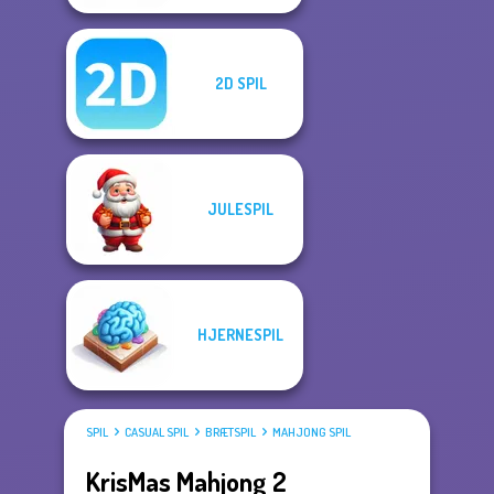
2D SPIL
JULESPIL
HJERNESPIL
SPIL
CASUAL SPIL
BRÆTSPIL
MAHJONG SPIL
KrisMas Mahjong 2