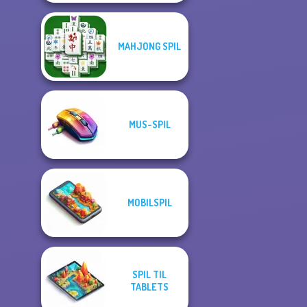
MAHJONG SPIL
MUS-SPIL
MOBILSPIL
SPIL TIL
TABLETS