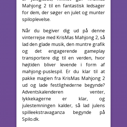
Mahjong 2 til en fantastisk ledsager
for dem, der søger en julet og munter
spiloplevelse.
Når du begiver dig ud på denne
vinterrejse med KrisMas Mahjong 2, så
lad den glade musik, den muntre grafik
og det engagerende gameplay
transportere dig til en verden, hvor
højtiden bliver levende i form af
mahjong-puslespil. Er du klar til at
pakke magien fra KrisMas Mahjong 2
ud og lade festlighederne begynde?
Adventskalenderen venter,
lykkekagerne er klar, og
julestemningen kalder, så lad julens
spilleekstravaganza begynde på
Spilo.dk.