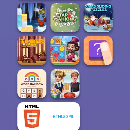
Gold Strike Icy
Xmas Sliding
Cave
Tap 3 Mahjong
Puzzles
Vega Mix: Fairy
Timberman
Town
The Shape
HTML5 SPIL
OMG Word
Rainbow
Cooking Frenzy