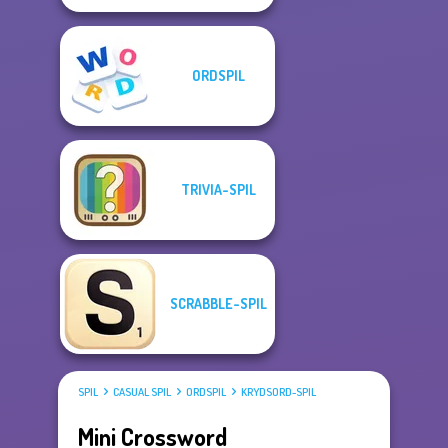
ORDSPIL
TRIVIA-SPIL
SCRABBLE-SPIL
SPIL
CASUAL SPIL
ORDSPIL
KRYDSORD-SPIL
Mini Crossword