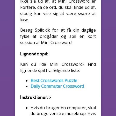
ikke slå ud af, at Mini Crossword er
kortere, da de ord, du skal finde ud af,
stadig kan vise sig at være svære at
løse.
Besøg Spilo.dk for at få din daglige
fylde af ordgåder og spil en kort
session af Mini Crossword!
Lignende spil:
Kan du lide Mini Crossword? Find
lignende spil fra følgende liste:
Best Crosswords Puzzle
Daily Commuter Crossword
Instruktioner:
>
Hvis du bruger en computer, skal
du bruge venstre museknap. Hvis