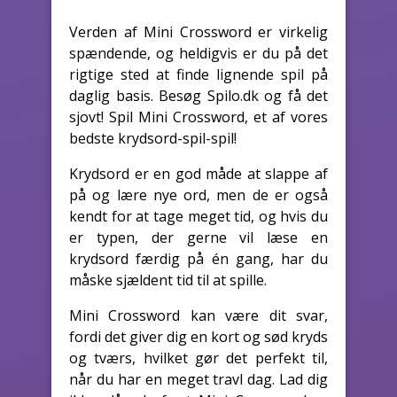
Verden af Mini Crossword er virkelig
spændende, og heldigvis er du på det
rigtige sted at finde lignende spil på
daglig basis. Besøg Spilo.dk og få det
sjovt! Spil Mini Crossword, et af vores
bedste krydsord-spil-spil!
Krydsord er en god måde at slappe af
på og lære nye ord, men de er også
kendt for at tage meget tid, og hvis du
er typen, der gerne vil læse en
krydsord færdig på én gang, har du
måske sjældent tid til at spille.
Mini Crossword kan være dit svar,
fordi det giver dig en kort og sød kryds
og tværs, hvilket gør det perfekt til,
når du har en meget travl dag. Lad dig