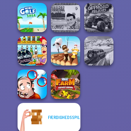
Super Soccer
Noggins
Mini Golf Saga
Christmas
Offroad Island
Max Mixed
SUV Snow
Cocktails
Raft Life
Driving 3D
FÆRDIGHEDSSPIL
DOP Puzzle:
Displace One Part
Idle Farm