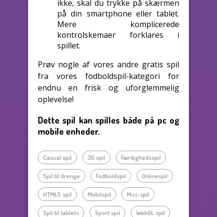
ikke, skal du trykke på skærmen
på din smartphone eller tablet.
Mere komplicerede
kontrolskemaer forklares i
spillet.
Prøv nogle af vores andre gratis spil
fra vores fodboldspil-kategori for
endnu en frisk og uforglemmelig
oplevelse!
Dette spil kan spilles både på pc og
mobile enheder.
Casual spil
3D spil
Færdighedsspil
Spil til drenge
Fodboldspil
Onlinespil
HTML5 spil
Mobilspil
Mus-spil
Spil til tablets
Sport spil
WebGL spil