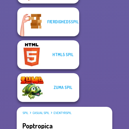
FÆRDIGHEDSSPIL
HTML5 SPIL
ZUMA SPIL
SPIL
CASUAL SPIL
EVENTYRSPIL
Poptropica