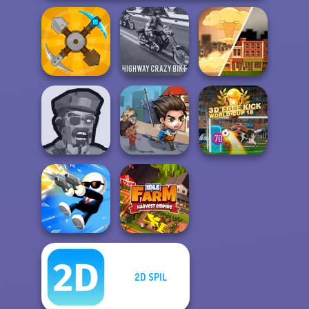
Highway Crazy
Craft Drill
Bike
End of War
Zombies
Last Day On Earth
3D Free Kick
Shooter
Survival
World Cup 18
2D SPIL
Shot Trigger
Idle Farm