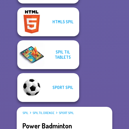
HTML5 SPIL
SPIL TIL
TABLETS
SPORT SPIL
SPIL
SPIL TIL DRENGE
SPORT SPIL
Power Badminton