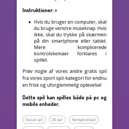
Instruktioner:
>
Hvis du bruger en computer, skal
du bruge venstre museknap. Hvis
ikke, skal du trykke på skærmen
på din smartphone eller tablet.
Mere komplicerede
kontrolskemaer forklares i
spillet.
Prøv nogle af vores andre gratis spil
fra vores sport spil-kategori for endnu
en frisk og uforglemmelig oplevelse!
Dette spil kan spilles både på pc og
mobile enheder.
Casual spil
3D spil
Færdighedsspil