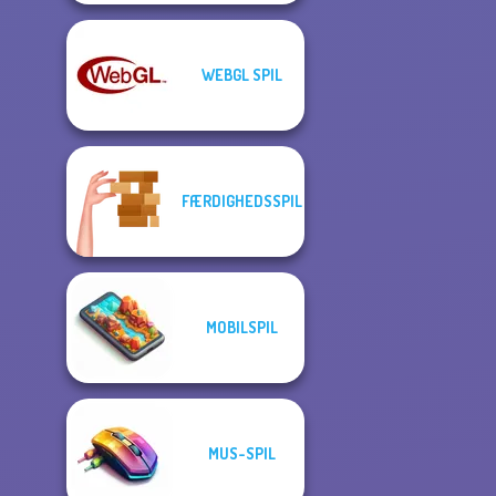
WEBGL SPIL
FÆRDIGHEDSSPIL
MOBILSPIL
MUS-SPIL