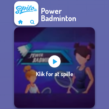
Power
Badminton
Klik for at spille