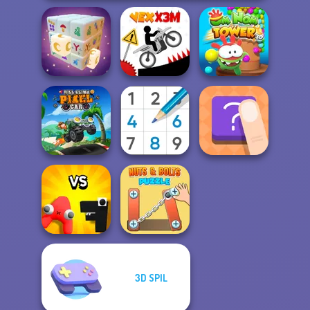
Om Nom Tower
Mystic Mahjong
Vex X3M
3D
Hill Climb Pixel
Car
Sudoku Royal
The Shape
3D SPIL
Alphabet: Merge
Nuts & Bolts
And Fight
Puzzle