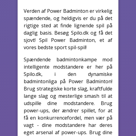
Verden af Power Badminton er virkelig
spændende, og heldigvis er du på det
rigtige sted at finde lignende spil på
daglig basis. Besøg Spilo.dk og få det
sjovt! Spil Power Badminton, et af
vores bedste sport spil-spil!
Spændende badmintonkampe mod
intelligente modstandere er her på
Spilo.dk, i den dynamiske
badmintonliga på Power Badminton!
Brug strategiske korte slag, kraftfulde
lange slag og mesterlige smash til at
udspille dine modstandere. Brug
power-ups, der ændrer spillet, for at
få en konkurrencefordel, men vær på
vagt - dine modstandere har deres
eget arsenal af power-ups. Brug dine