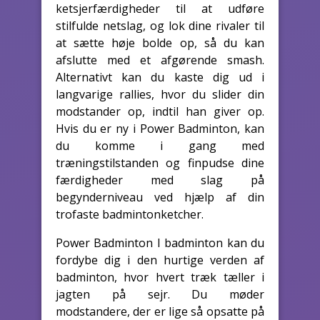
ketsjerfærdigheder til at udføre
stilfulde netslag, og lok dine rivaler til
at sætte høje bolde op, så du kan
afslutte med et afgørende smash.
Alternativt kan du kaste dig ud i
langvarige rallies, hvor du slider din
modstander op, indtil han giver op.
Hvis du er ny i Power Badminton, kan
du komme i gang med
træningstilstanden og finpudse dine
færdigheder med slag på
begynderniveau ved hjælp af din
trofaste badmintonketcher.
Power Badminton I badminton kan du
fordybe dig i den hurtige verden af
badminton, hvor hvert træk tæller i
jagten på sejr. Du møder
modstandere, der er lige så opsatte på