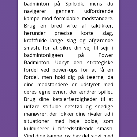
badminton på Spilo.dk, mens du
navigerer gennem udfordrende
kampe mod formidable modstandere.
Brug en bred vifte af taktikker,
herunder præcise korte slag,
kraftfulde lange slag og afgørende
smash, for at sikre din vej til sejr i
badmintonligaen på Power
Badminton. Udnyt den strategiske
fordel ved power-ups for at få en
fordel, men hold dig på tæerne, da
dine modstandere er udstyret med
deres egne evner, der ændrer spillet.
Brug dine ketsjerfærdigheder til at
udføre stilfulde netstød og snedige
manøvrer, der lokker dine rivaler ud i
situationer med høje bolde, som
kulminerer i tilfredsstillende smash.
Vind dine kampe, og hav det sjovt med