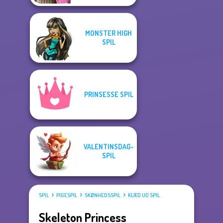
MONSTER HIGH
SPIL
PRINSESSE SPIL
VALENTINSDAG-
SPIL
SPIL
PIGESPIL
SKØNHEDSSPIL
KLÆD UD SPIL
Skeleton Princess