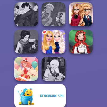
Manga Creator
Manga Creator
Vampire Hunter
World Of
Back To School
P...
Fantasy...
Fashionistas
Manga Creator
Little Red Riding
Star Wars: Page...
BFFs Night Out
Hood
RENGØRING SPIL
Manga Creator -
Dessert Girl
Fantasy World...