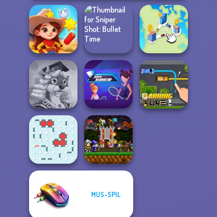
Sniper Shot:
Wild West Match
Bullet Time
State Connect
Words With Prof.
Power
Wisely
Badminton
Parking Line
MUS-SPIL
Mini Guardians
Dots and Boxes
Castle Defense