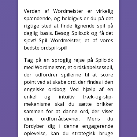
Verden af Wordmeister er virkelig
spændende, og heldigvis er du på det
rigtige sted at finde lignende spil på
daglig basis. Besøg Spilo.dk og få det
sjovt! Spil Wordmeister, et af vores
bedste ordspil-spil!
Tag på en sproglig rejse på Spilo.dk
med Wordmeister, et ordskabelsesspil,
der udfordrer spillerne til at score
point ved at skabe ord, der findes i den
engelske ordbog. Ved hjælp af en
enkel og intuitiv træk-og-slip-
mekanisme skal du sætte brikker
sammen for at danne ord, der viser
dine ordforrådsevner. Mens du
fordyber dig i denne engagerende
oplevelse, kan du strategisk bruge