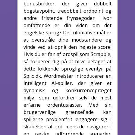
bonusbrikker, der giver dobbelt
bogstavpoint, tredobbelt ordpoint og
andre fristende frynsegoder. Hvor
omfattende er din viden om det
engelske sprog? Det ultimative mål er
at overstråle dine modstandere og
vinde ved at opnå den højeste score!
Hvis du er fan af ordspil som Scrabble,
så forbered dig på at blive betaget af
dette lokkende sproglige eventyr på
Spilo.dk. Wordmeister introducerer en
intelligent AI-spiller, der giver et
dynamisk og konkurrencepræget
miljø, som udfordrer selv de mest
erfarne ordentusiaster. Med sin
brugervenlige grænseflade kan
spillerne problemfrit engagere sig i
skabelsen af ord, mens de navigerer i
en række udfordrende scenarier.