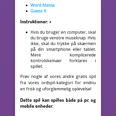
Word Mania
Guess It
Instruktioner:
>
Hvis du bruger en computer, skal
du bruge venstre museknap. Hvis
ikke, skal du trykke på skærmen
på din smartphone eller tablet.
Mere komplicerede
kontrolskemaer forklares i
spillet.
Prøv nogle af vores andre gratis spil
fra vores ordspil-kategori for endnu
en frisk og uforglemmelig oplevelse!
Dette spil kan spilles både på pc og
mobile enheder.