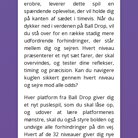
erobre, leverer dette spil en
spændende oplevelse, der vil holde dig
på kanten af sædet i timevis. Når du
dykker ned i verdenen på Ball Drop, vil
du stå over for en række stadig mere
udfordrende forhindringer, der står
mellem dig og sejren. Hvert niveau
præsenterer et nyt sæt farer, der skal
overvindes, og tester dine reflekser,
timing og præcision. Kan du navigere
kuglen sikkert gennem hvert niveau
og sejre mod alle odds?
Hver platform fra Ball Drop giver dig
et nyt puslespil, som du skal låse op,
og udover at lære platformenes
mønstre, skal du også styre bolden og
undvige alle forhindringer på din vej.
Hvert af de 32 niveauer giver dig nye