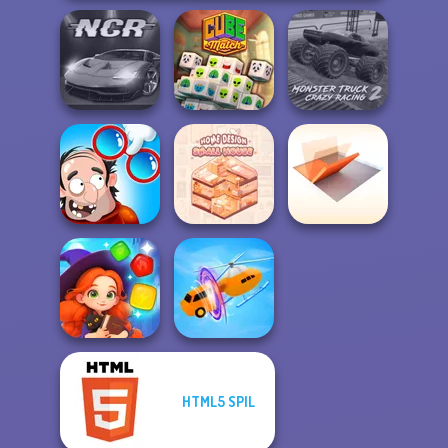
Monster Truck
Night City Racing
Cube Match
Crazy Racing 2
DOP Puzzle:
Home Design:
Folding Blocks
Displace One Part
Small House
Puzzle
HTML5 SPIL
Magic and
Wizards Match
Shape-shifting