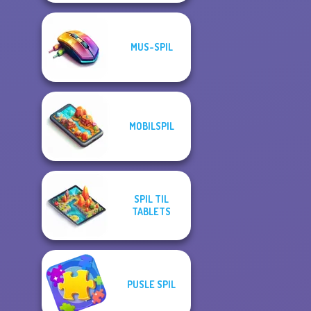
MUS-SPIL
MOBILSPIL
SPIL TIL
TABLETS
PUSLE SPIL