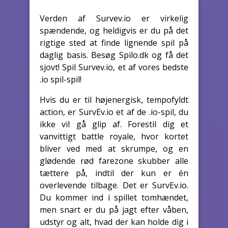
Verden af Survev.io er virkelig
spændende, og heldigvis er du på det
rigtige sted at finde lignende spil på
daglig basis. Besøg Spilo.dk og få det
sjovt! Spil Survev.io, et af vores bedste
.io spil-spil!
Hvis du er til højenergisk, tempofyldt
action, er SurvEv.io et af de .io-spil, du
ikke vil gå glip af. Forestil dig et
vanvittigt battle royale, hvor kortet
bliver ved med at skrumpe, og en
glødende rød farezone skubber alle
tættere på, indtil der kun er én
overlevende tilbage. Det er SurvEv.io.
Du kommer ind i spillet tomhændet,
men snart er du på jagt efter våben,
udstyr og alt, hvad der kan holde dig i