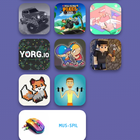
Offroad Muddy
Hill Climb Pixel
Organization
Trucks
Car
Princess
YORG.io
Elevator Fight
Vectaria.io
MUS-SPIL
Cross Stitch
Muscle Clicker