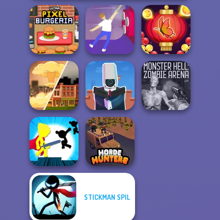
Ultra Pixel
Bubble Shooter
Burgeria
Balance It
Butterfly
Cameraman vs
Monster Hell:
End of War
Toilets Puzzle
Zombie Arena
STICKMAN SPIL
Stickman The
Flash
Horde Hunters