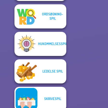
ORDSØGNING-
SPIL
HUKOMMELSESSPIL
LEDELSE SPIL
SKRIVESPIL