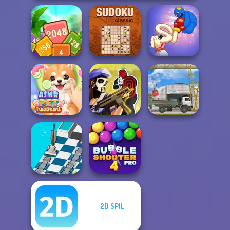
Tropical Cubes
Long Dog - Long
2048
Sudoku Classic
Nose
ASMR Pet
Tom Clancy's
Treatment
Shootout
The Cargo
2D SPIL
Dusty Maze
Bubble Shooter
Hunter
Pro 4