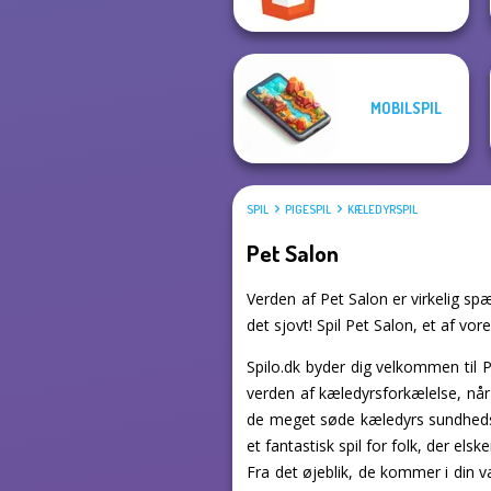
MOBILSPIL
SPIL
PIGESPIL
KÆLEDYRSPIL
Pet Salon
Verden af Pet Salon er virkelig spæ
det sjovt! Spil Pet Salon, et af vor
Spilo.dk byder dig velkommen til
verden af kæledyrsforkælelse, når 
de meget søde kæledyrs sundhedsbe
et fantastisk spil for folk, der els
Fra det øjeblik, de kommer i din