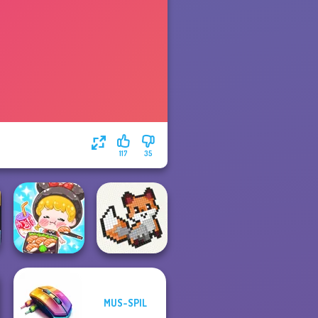
117
35
ASMR Girl:
MUS-SPIL
Livestream
Mukbang
Cross Stitch