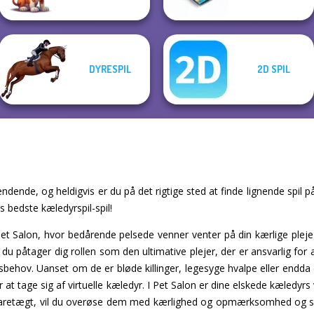
DYRESPIL
2D SPIL
ndende, og heldigvis er du på det rigtige sted at finde lignende spil p
es bedste kæledyrspil-spil!
 Pet Salon, hvor bedårende pelsede venner venter på din kærlige pl
du påtager dig rollen som den ultimative plejer, der er ansvarlig for 
hov. Uanset om de er bløde killinger, legesyge hvalpe eller endda 
ker at tage sig af virtuelle kæledyr. I Pet Salon er dine elskede kæledyrs
 varetægt, vil du overøse dem med kærlighed og opmærksomhed og sikr