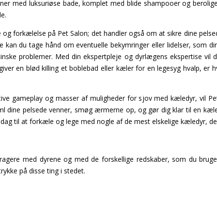
nner med luksuriøse bade, komplet med blide shampooer og beroligen
e.
 og forkælelse på Pet Salon; det handler også om at sikre dine pels
 kan du tage hånd om eventuelle bekymringer eller lidelser, som di
inske problemer. Med din ekspertpleje og dyrlægens ekspertise vil 
iver en blød killing et boblebad eller kæler for en legesyg hvalp, er h
tive gameplay og masser af muligheder for sjov med kæledyr, vil Pet S
aml dine pelsede venner, smøg ærmerne op, og gør dig klar til en kæle
 dag til at forkæle og lege med nogle af de mest elskelige kæledyr, de
eragere med dyrene og med de forskellige redskaber, som du bruge
trykke på disse ting i stedet.
: