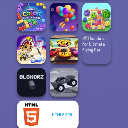
Block Color
Puzzle Blast
Balloon Match 3D
Fruit Party
Idle Miner Space
Parking Fury 3D:
Ultimate Flying
Rush
Beach City 2
Car
HTML5 SPIL
Funny Mad
Bloxorz
Racing