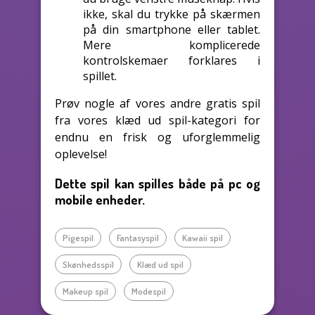
ikke, skal du trykke på skærmen
på din smartphone eller tablet.
Mere komplicerede
kontrolskemaer forklares i
spillet.
Prøv nogle af vores andre gratis spil
fra vores klæd ud spil-kategori for
endnu en frisk og uforglemmelig
oplevelse!
Dette spil kan spilles både på pc og
mobile enheder.
Pigespil
Fantasyspil
Kawaii spil
Skønhedsspil
Klæd ud spil
Makeup spil
Modespil