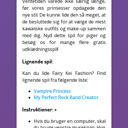
Ventetiden varede ikke særlig længe,
før vores prinsesser opdagede den
nye stil. De kunne lide den så meget, at
de besluttede sig for at vælge de mest
kawaiiske outfits og make-up sammen
med dig. Nyd dette spil for piger og
besøg os for mange flere gratis
udklædningsspil!
Lignende spil:
Kan du lide Fairy Kei Fashion? Find
lignende spil fra følgende liste:
Vampire Princess
My Perfect Rock Band Creator
Instruktioner:
>
Hvis du bruger en computer, skal
du bruge venstre museknap. Hvis