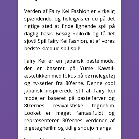
Verden af Fairy Kei Fashion er virkelig
spændende, og heldigvis er du på det
rigtige sted at finde lignende spil på
daglig basis. Besøg Spilo.dk og få det
sjovt! Spil Fairy Kei Fashion, et af vores
bedste klæd ud spil-spil!
Fairy Kei er en japansk pastelmode,
der er baseret på Yume Kawaii-
æstetikken med fokus på børnelegetøj
og tv-serier fra 80'erne. Denne cool
japansk inspirerede stil af fairy kei
mode er baseret på pastelfarver og
80'ernes revivalistiske tegnefilm.
Looket er meget fantasifuldt og
repræsenterer 80'ernes verdener af
pigetegnefilm og tidlig shoujo manga.