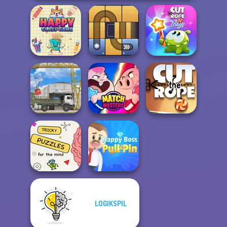
Cut The Rope
Happy Glass
Free the Ball
Magic
The Cargo
Match Masters
Cut the Rope
LOGIKSPIL
Brain Puzzles
Happy Boss Pull
Quests
Pin