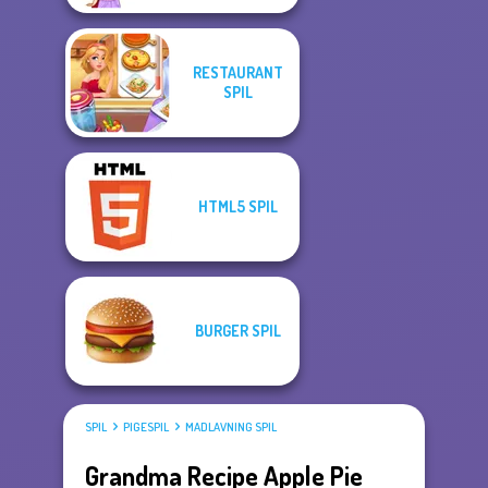
RESTAURANT
SPIL
HTML5 SPIL
BURGER SPIL
SPIL
PIGESPIL
MADLAVNING SPIL
Grandma Recipe Apple Pie