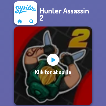
Hunter Assassin
2
Klik for at spille