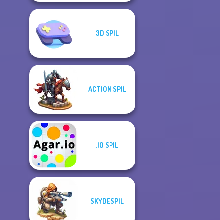
3D SPIL
ACTION SPIL
.IO SPIL
SKYDESPIL