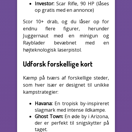
Investor:
Scar Rifle, 90 HP (låses
op gratis med en annonce)
Scor 10+ drab, og du låser op for
endnu flere figurer, herunder
Juggernaut med en minigun og
Rayblader bevæbnet med en
højteknologisk laserpistol.
Udforsk forskellige kort
Kæmp på tværs af forskellige steder,
som hver især er designet til unikke
kampstrategier:
Havana:
En tropisk by-inspireret
slagmark med intense ildkampe.
Ghost Town:
En øde by i Arizona,
der er perfekt til snigskytter på
taget.