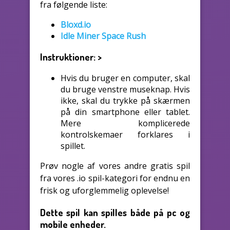
fra følgende liste:
Bloxd.io
Idle Miner Space Rush
Instruktioner:
>
Hvis du bruger en computer, skal
du bruge venstre museknap. Hvis
ikke, skal du trykke på skærmen
på din smartphone eller tablet.
Mere komplicerede
kontrolskemaer forklares i
spillet.
Prøv nogle af vores andre gratis spil
fra vores .io spil-kategori for endnu en
frisk og uforglemmelig oplevelse!
Dette spil kan spilles både på pc og
mobile enheder.