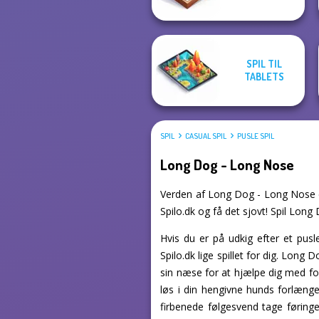
SPIL TIL
TABLETS
SPIL
CASUAL SPIL
PUSLE SPIL
Long Dog - Long Nose
Verden af Long Dog - Long Nose er 
Spilo.dk og få det sjovt! Spil Long
Hvis du er på udkig efter et pusl
Spilo.dk lige spillet for dig. Long
sin næse for at hjælpe dig med for
løs i din hengivne hunds forlænge
firbenede følgesvend tage føringen