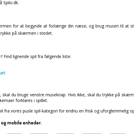
å Spilo.dk.
rmen for at begynde at forlænge din næse, og brug musen til at st
 trykke på skærmen i stedet.
Find lignende spil fra følgende liste:
art
 skal du bruge venstre museknap. Hvis ikke, skal du trykke på skærm
maer forklares i spillet.
il fra vores pusle spil-kategori for endnu en frisk og uforglemmelig op
pc og mobile enheder.