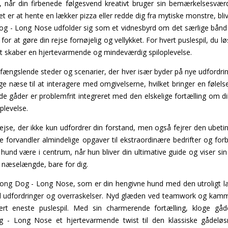
, når din firbenede følgesvend kreativt bruger sin bemærkelsesvær
et er at hente en lækker pizza eller redde dig fra mytiske monstre, bli
Dog - Long Nose udfolder sig som et vidnesbyrd om det særlige bånd
for at gøre din rejse fornøjelig og vellykket. For hvert puslespil, du lø
t skaber en hjertevarmende og mindeværdig spiloplevelse.
ængslende steder og scenarier, der hver især byder på nye udfordri
ge næse til at interagere med omgivelserne, hvilket bringer en følelse 
de gåder er problemfrit integreret med den elskelige fortælling om di
plevelse.
srejse, der ikke kun udfordrer din forstand, men også fejrer den ubet
 forvandler almindelige opgaver til ekstraordinære bedrifter og for
hund være i centrum, når hun bliver din ultimative guide og viser sin 
ra næselængde, bare for dig.
Long Dog - Long Nose, som er din hengivne hund med den utroligt la
ed udfordringer og overraskelser. Nyd glæden ved teamwork og kamm
vert eneste puslespil. Med sin charmerende fortælling, kloge gå
g - Long Nose et hjertevarmende twist til den klassiske gådeløsn