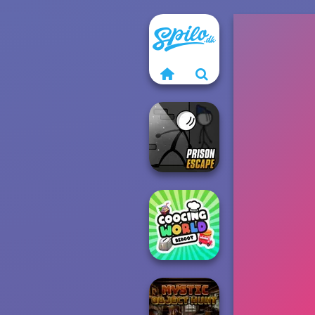
Prison Escape
Online
Cooking World