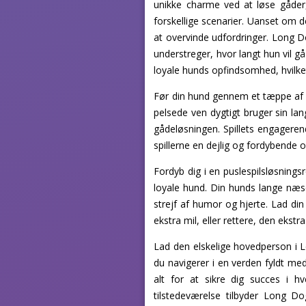
unikke charme ved at løse gåder
forskellige scenarier. Uanset om d
at overvinde udfordringer. Long 
understreger, hvor langt hun vil gå 
loyale hunds opfindsomhed, hvilke
Før din hund gennem et tæppe af f
pelsede ven dygtigt bruger sin lan
gådeløsningen. Spillets engageren
spillerne en dejlig og fordybende o
Fordyb dig i en puslespilsløsning
loyale hund. Din hunds lange næse
strejf af humor og hjerte. Lad din 
ekstra mil, eller rettere, den ekst
Lad den elskelige hovedperson i 
du navigerer i en verden fyldt m
alt for at sikre dig succes i h
tilstedeværelse tilbyder Long Do