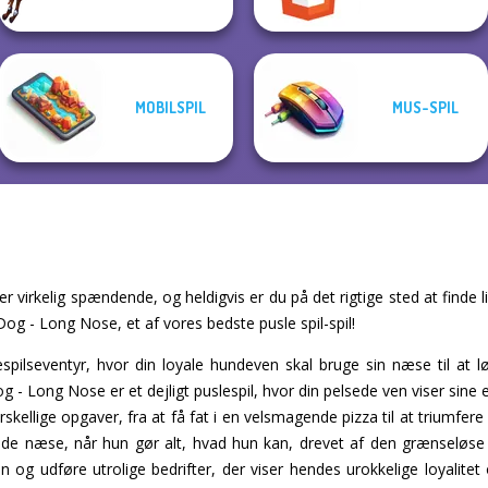
MOBILSPIL
MUS-SPIL
virkelig spændende, og heldigvis er du på det rigtige sted at finde l
 Dog - Long Nose, et af vores bedste pusle spil-spil!
espilseventyr, hvor din loyale hundeven skal bruge sin næse til at lø
 Dog - Long Nose er et dejligt puslespil, hvor din pelsede ven viser si
skellige opgaver, fra at få fat i en velsmagende pizza til at triumfere
de næse, når hun gør alt, hvad hun kan, drevet af den grænseløse k
 og udføre utrolige bedrifter, der viser hendes urokkelige loyalitet