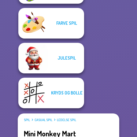
FARVE SPIL
JULESPIL
KRYDS OG BOLLE
SPIL
CASUAL SPIL
LEDELSE SPIL
Mini Monkey Mart