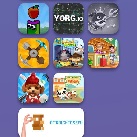
Fish Stab Getting
Apple Worm
YORG.io
Big
Hotel Fever
Craft Drill
Dr. Panda Airport
Tycoon
FÆRDIGHEDSSPIL
Pet Salon 2
Dr. Panda Farm