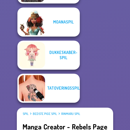
MOANASPIL
DUKKESKABER-
SPIL
TATOVERINGSSPIL
SPIL
BEDSTE PIGE SPIL
RINMARU SPIL
Manga Creator - Rebels Page