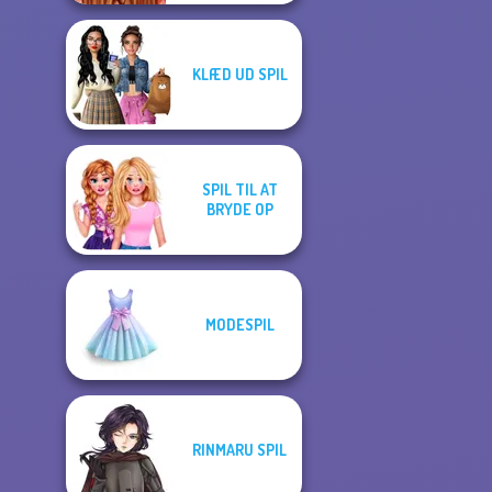
KLÆD UD SPIL
SPIL TIL AT
BRYDE OP
MODESPIL
RINMARU SPIL