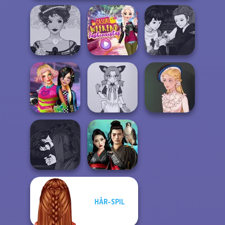
Manga Creator
Belle Époque
Casual Weekend
Vampire Hunter
Costume Creator
Fashionistas
P...
BFFs Weirdcore
Tokyo Mew Mew
Aesthetic
Creator
Victorian Alice
Manga Creator
HÅR-SPIL
Vampire Hunter
Samurai Spirit
P...
Legacy of Honor