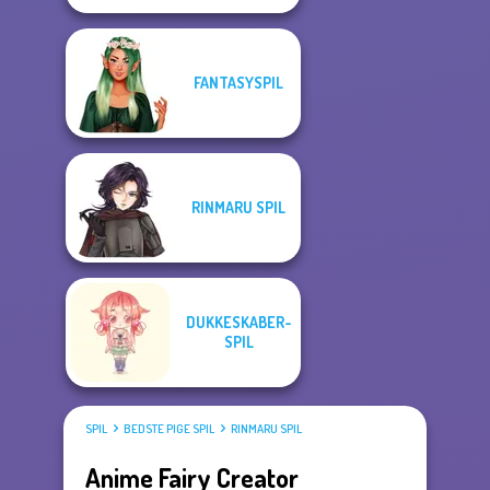
FANTASYSPIL
RINMARU SPIL
DUKKESKABER-
SPIL
SPIL
BEDSTE PIGE SPIL
RINMARU SPIL
Anime Fairy Creator