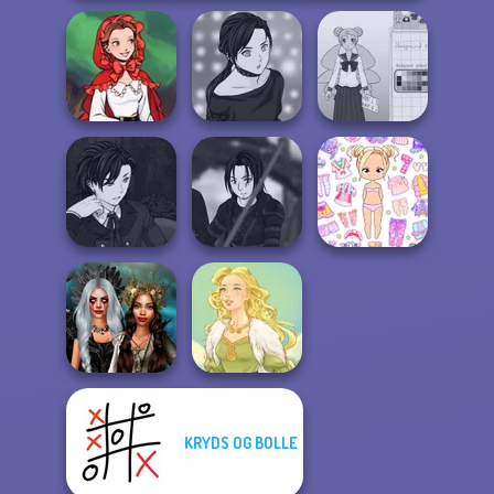
Little Red Riding
Manga Creator -
School Girl Dress
Hood
Rebels Page 2
Up V3
Manga Creator
Vampire Hunter
Star Wars Avatar
Chibi Doll: Avatar
P...
Creator
Creator
KRYDS OG BOLLE
Enchanted
Realms
Goddess Freya