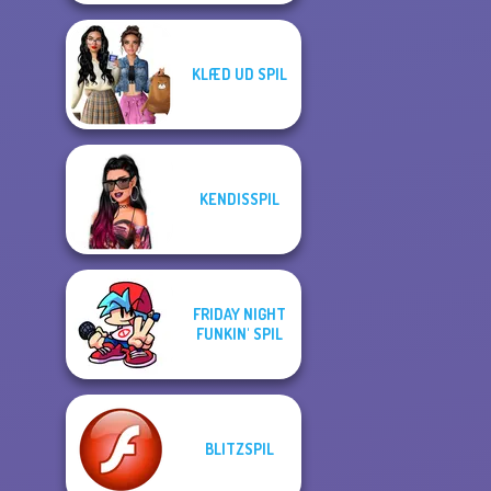
KLÆD UD SPIL
KENDISSPIL
FRIDAY NIGHT
FUNKIN' SPIL
BLITZSPIL