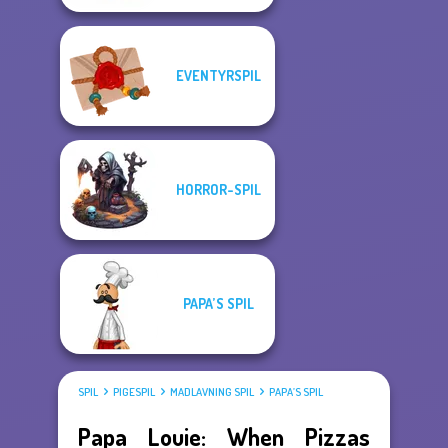
EVENTYRSPIL
HORROR-SPIL
PAPA’S SPIL
SPIL
PIGESPIL
MADLAVNING SPIL
PAPA’S SPIL
Papa Louie: When Pizzas