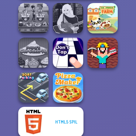
Cooking Cafe
Manga Creator -
Food Chef
Fantasy World...
Dr. Panda Farm
Noob Miner:
Papa's
Escape From
Cupcakeria
Don't Tap
Prison
HTML5 SPIL
Sort Parking
The Pizza Maker