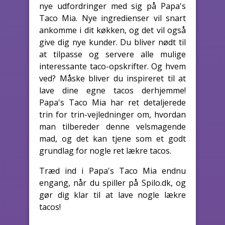
nye udfordringer med sig på Papa's
Taco Mia. Nye ingredienser vil snart
ankomme i dit køkken, og det vil også
give dig nye kunder. Du bliver nødt til
at tilpasse og servere alle mulige
interessante taco-opskrifter. Og hvem
ved? Måske bliver du inspireret til at
lave dine egne tacos derhjemme!
Papa's Taco Mia har ret detaljerede
trin for trin-vejledninger om, hvordan
man tilbereder denne velsmagende
mad, og det kan tjene som et godt
grundlag for nogle ret lækre tacos.
Træd ind i Papa's Taco Mia endnu
engang, når du spiller på Spilo.dk, og
gør dig klar til at lave nogle lækre
tacos!