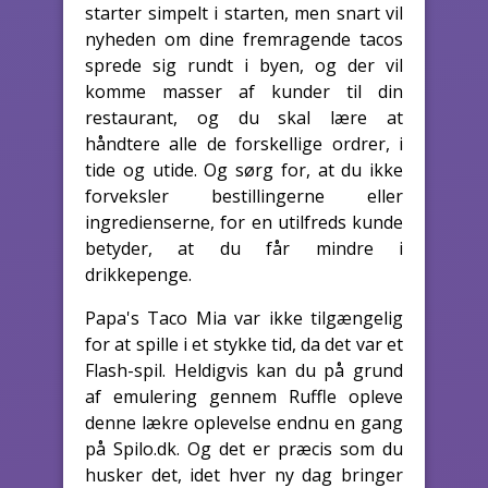
starter simpelt i starten, men snart vil
nyheden om dine fremragende tacos
sprede sig rundt i byen, og der vil
komme masser af kunder til din
restaurant, og du skal lære at
håndtere alle de forskellige ordrer, i
tide og utide. Og sørg for, at du ikke
forveksler bestillingerne eller
ingredienserne, for en utilfreds kunde
betyder, at du får mindre i
drikkepenge.
Papa's Taco Mia var ikke tilgængelig
for at spille i et stykke tid, da det var et
Flash-spil. Heldigvis kan du på grund
af emulering gennem Ruffle opleve
denne lækre oplevelse endnu en gang
på Spilo.dk. Og det er præcis som du
husker det, idet hver ny dag bringer