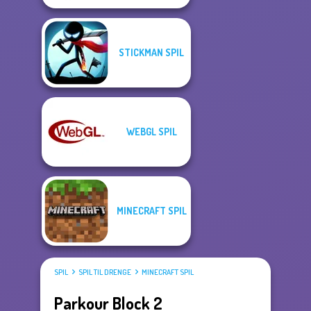
STICKMAN SPIL
WEBGL SPIL
MINECRAFT SPIL
SPIL
SPIL TIL DRENGE
MINECRAFT SPIL
Parkour Block 2