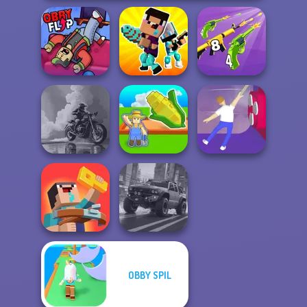
Noob vs Pro
Merge 2048 Gun
Obby Flip
Challenge
Rush
3D Moto
My Garden
Simulator 2
Journey
Balance It
OBBY SPIL
Noob: Zombie
Prison Escape
4x4 Offroader