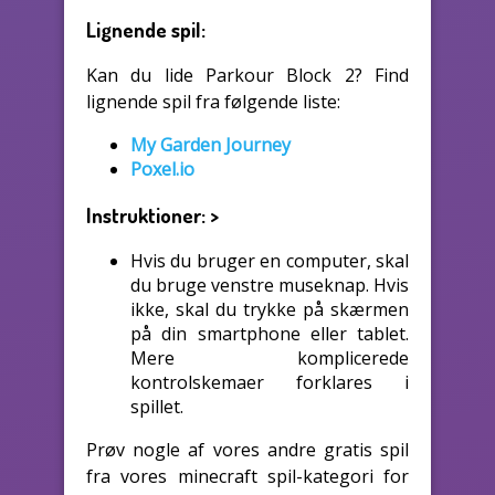
Lignende spil:
Kan du lide Parkour Block 2? Find
lignende spil fra følgende liste:
My Garden Journey
Poxel.io
Instruktioner:
>
Hvis du bruger en computer, skal
du bruge venstre museknap. Hvis
ikke, skal du trykke på skærmen
på din smartphone eller tablet.
Mere komplicerede
kontrolskemaer forklares i
spillet.
Prøv nogle af vores andre gratis spil
fra vores minecraft spil-kategori for