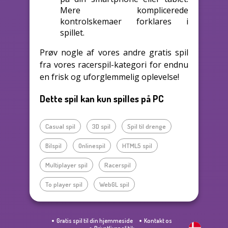
Mere komplicerede
kontrolskemaer forklares i
spillet.
Prøv nogle af vores andre gratis spil
fra vores racerspil-kategori for endnu
en frisk og uforglemmelig oplevelse!
Dette spil kan kun spilles på PC
Casual spil
3D spil
Spil til drenge
Bilspil
Onlinespil
HTML5 spil
Multiplayer spil
Racerspil
To player spil
WebGL spil
Gratis spil til din hjemmeside
Kontakt os