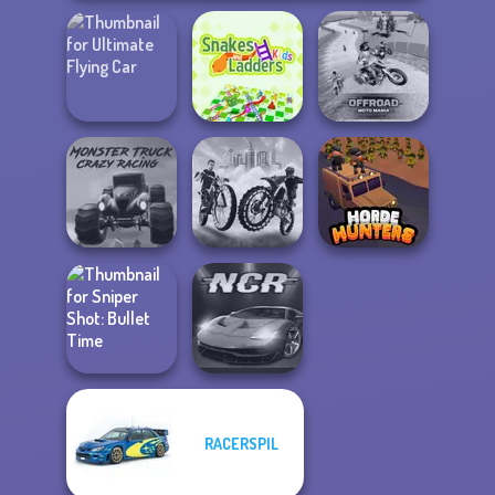
Ultimate Flying
Snakes and
Offroad Moto
Car
Ladders
Mania
Monster Truck
City Bike Racing
Crazy Racing
Champion
Horde Hunters
RACERSPIL
Sniper Shot:
Bullet Time
Night City Racing