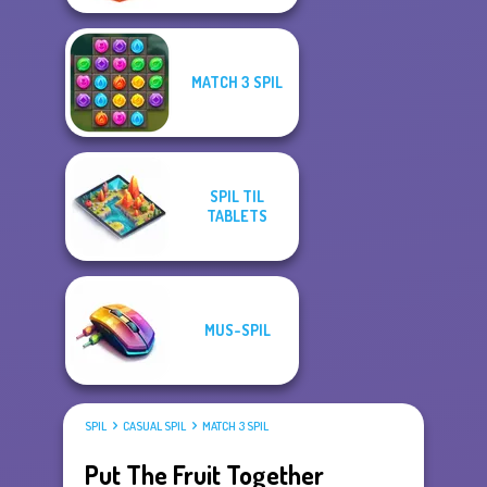
MATCH 3 SPIL
SPIL TIL
TABLETS
MUS-SPIL
SPIL
CASUAL SPIL
MATCH 3 SPIL
Put The Fruit Together