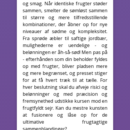
og smag. Når identiske frugter støder
sammen, smelter de sømløst sammen
til større og mere tilfredsstillende
kombinationer, der åbner op for nye
niveauer af sødme og kompleksitet.
Fra sprøde æbler til saftige jordbær,
mulighederne er uendelige - og
belønningen er åh-så-sød! Men pas på
- efterhånden som din beholder fyldes
op med frugter, bliver pladsen mere
og mere begrænset, og presset stiger
for at få hvert træk til at tælle. For
hver beslutning skal du afveje risici og
belønninger og med præcision og
fremsynethed udstikke kursen mod en
frugtfyldt sejr. Kan du mestre kunsten
at fusionere og låse op for de
ultimative frugtagtige
sammenblandinger?