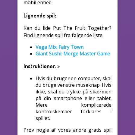
mobil enhed.
Lignende spil:
Kan du lide Put The Fruit Together?
Find lignende spil fra følgende liste:
Vega Mix: Fairy Town
Giant Sushi: Merge Master Game
Instruktioner:
>
Hvis du bruger en computer, skal
du bruge venstre museknap. Hvis
ikke, skal du trykke på skærmen
på din smartphone eller tablet.
Mere komplicerede
kontrolskemaer forklares i
spillet.
Prøv nogle af vores andre gratis spil