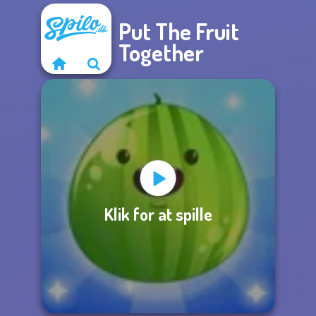
Put The Fruit
Together
Klik for at spille