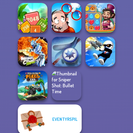
Tropical Cubes
DOP Puzzle:
Vega Mix: Fairy
2048
Displace One Part
Town
Moon Clash
Heroes
Air Hockey Cup
Shot Trigger
EVENTYRSPIL
Hill Climb Pixel
Sniper Shot:
Car
Bullet Time