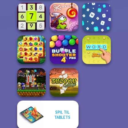
Cut The Rope:
Daily Sudoku
Time Travel
Words Match
Spring Tile
Bubble Shooter
Master
Pro 4
Word Stickers!
SPIL TIL
Mini Guardians
TABLETS
Castle Defense
Sudoku Village