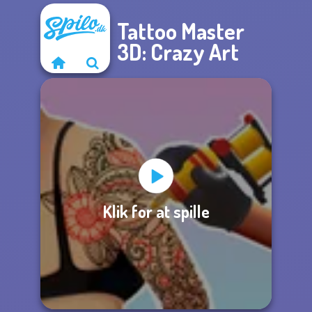
Tattoo Master
3D: Crazy Art
Klik for at spille