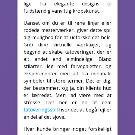
lige fra elegante designs til
fuldstændig vanvittig kropskunst.
Uanset om du er til rene linjer eller
rodede mesterværker, giver dette spil
dig mulighed for at udforske det hele.
Grib dine virtuelle værktøjer, og
begynd at skabe tatoveringer, der er
alt andet end almindelige. Bland
stilarter, leg med farvepaletter, og
eksperimenter med alt fra minimale
symboler til store ærmer. Det er dig,
der bestemmer, og ja, din klients hud
er lærredet. Men lad være med at
stresse. Det her er en af dem
tatoveringsspil
hvor det at begå fejl er
en del af det sjove.
Hver kunde bringer noget forskelligt