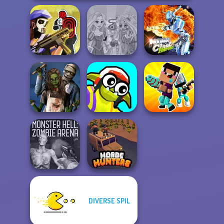
Tom Clancy's
Rapunzel
Moon Clash
Shootout
Zombie Curse
Heroes
Zombie
Funny Blade &
Noob vs Pro
Romance
Magic
Challenge
DIVERSE SPIL
Monster Hell:
Zombie Arena
Horde Hunters