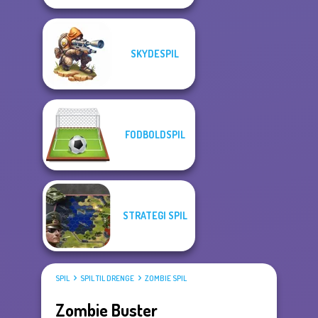
SKYDESPIL
FODBOLDSPIL
STRATEGI SPIL
SPIL
SPIL TIL DRENGE
ZOMBIE SPIL
Zombie Buster