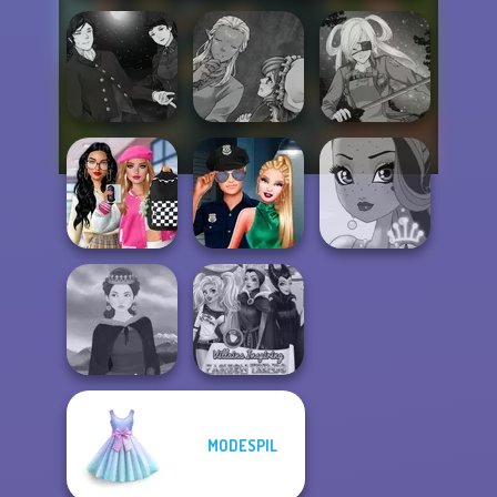
Manga Creator
Manga Creator
Vampire Hunter
World Of
P...
Fantasy...
SNK Cosplayer
Bab's Back to
School Style
Style Police
Cha...
Officer
Fairy Tale High
MODESPIL
Villains Inspiring
Medieval Woman
Fashion Tre...