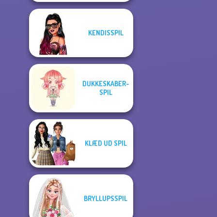
KENDISSPIL
DUKKESKABER-
SPIL
KLÆD UD SPIL
BRYLLUPSSPIL