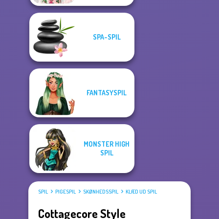
SPA-SPIL
FANTASYSPIL
MONSTER HIGH
SPIL
SPIL
PIGESPIL
SKØNHEDSSPIL
KLÆD UD SPIL
Cottagecore Style