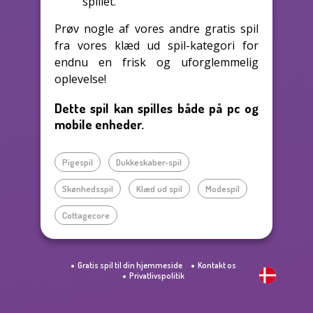
spillet.
Prøv nogle af vores andre gratis spil
fra vores klæd ud spil-kategori for
endnu en frisk og uforglemmelig
oplevelse!
Dette spil kan spilles både på pc og
mobile enheder.
Pigespil
Dukkeskaber-spil
Skønhedsspil
Klæd ud spil
Modespil
Cottagecore
Gratis spil til din hjemmeside
Kontakt os
Privatlivspolitik