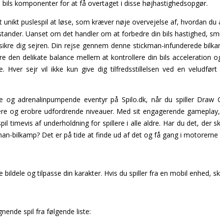
in bils komponenter for at få overtaget i disse højhastighedsopgør.
 et unikt puslespil at løse, som kræver nøje overvejelse af, hvordan du
ander. Uanset om det handler om at forbedre din bils hastighed, smidi
t sikre dig sejren. Din rejse gennem denne stickman-infunderede bilkam
tre den delikate balance mellem at kontrollere din bils acceleration
e. Hver sejr vil ikke kun give dig tilfredsstillelsen ved en veludf
de og adrenalinpumpende eventyr på Spilo.dk, når du spiller Draw 
e og erobre udfordrende niveauer. Med sit engagerende gameplay, 
timevis af underholdning for spillere i alle aldre. Har du det, der skal
man-bilkamp? Det er på tide at finde ud af det og få gang i motorerne t
bildele og tilpasse din karakter. Hvis du spiller fra en mobil enhed, 
nende spil fra følgende liste: