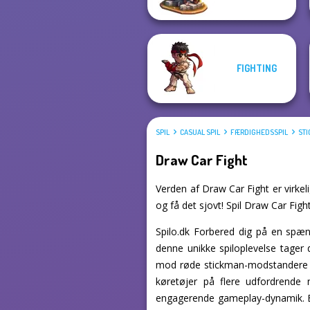
FIGHTING
SPIL
CASUAL SPIL
FÆRDIGHEDSSPIL
STI
Draw Car Fight
Verden af Draw Car Fight er virkeli
og få det sjovt! Spil Draw Car Fight
Spilo.dk Forbered dig på en spæn
denne unikke spiloplevelse tager 
mod røde stickman-modstandere ved
køretøjer på flere udfordrende 
engagerende gameplay-dynamik. Ef