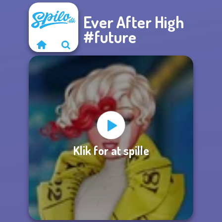
Ever After High
#future
Klik for at spille