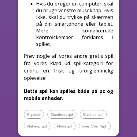
Hvis du bruger en computer, skal
du bruge venstre museknap. Hvis
ikke, skal du trykke på skærmen
på din smartphone eller tablet.
Mere komplicerede
kontrolskemaer forklares i
spillet.
Prøv nogle af vores andre gratis spil
fra vores klæd ud spil-kategori for
endnu en frisk og uforglemmelig
oplevelse!
Dette spil kan spilles både på pc og
mobile enheder.
Pigespil
Skønhedsspil
Klæd ud spil
Makeup spil
Modespil
Ever After High