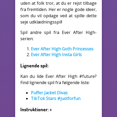
uden at folk tror, at du er rejst tilbage
fra fremtiden. Her er nogle gode ideer,
som du vil opdage ved at spille dette
seje udklædningsspil!
Spil andre spil fra Ever After High-
serien:
Ever After High Goth Princesses
Ever After High Insta Girls
Lignende spil:
Kan du lide Ever After High #future?
Find lignende spil fra følgende liste:
Puffer Jacket Divas
TikTok Stars #justforfun
Instruktioner:
>