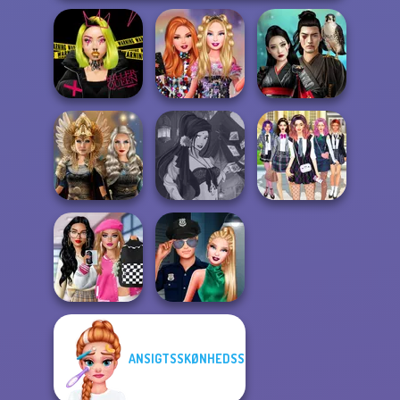
Urban Glam
Bestie Birthday
Samurai Spirit
Warriors
Surprise
Legacy of Honor
Norse
Fantasy Fortune
College Girls
Goddesses
Teller
Team Makeover
Bab's Back to
ANSIGTSSKØNHEDSSPIL
School Style
Style Police
Cha...
Officer