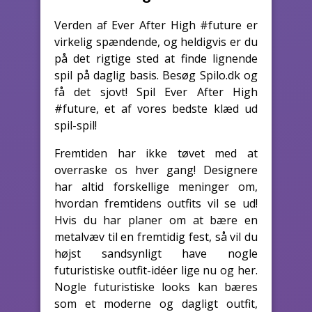
Verden af Ever After High #future er
virkelig spændende, og heldigvis er du
på det rigtige sted at finde lignende
spil på daglig basis. Besøg Spilo.dk og
få det sjovt! Spil Ever After High
#future, et af vores bedste klæd ud
spil-spil!
Fremtiden har ikke tøvet med at
overraske os hver gang! Designere
har altid forskellige meninger om,
hvordan fremtidens outfits vil se ud!
Hvis du har planer om at bære en
metalvæv til en fremtidig fest, så vil du
højst sandsynligt have nogle
futuristiske outfit-idéer lige nu og her.
Nogle futuristiske looks kan bæres
som et moderne og dagligt outfit,