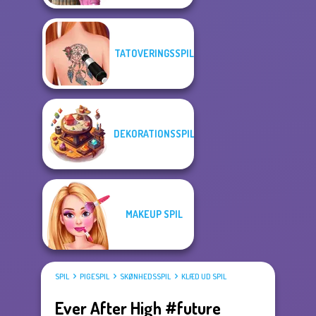
TATOVERINGSSPIL
DEKORATIONSSPIL
MAKEUP SPIL
SPIL
PIGESPIL
SKØNHEDSSPIL
KLÆD UD SPIL
Ever After High #future