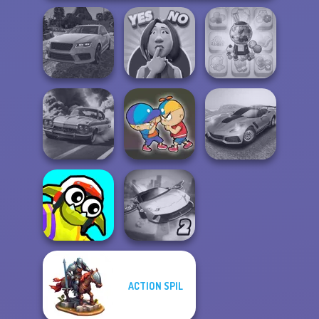
Real Drift
Yes or No
Candy Shop
Multiplayer
Challenge
Merge
Madness Driver
3D Car Simulator
Elevator Fight
Vertigo City
ACTION SPIL
Funny Blade &
Ultimate Flying
Magic
Car 2