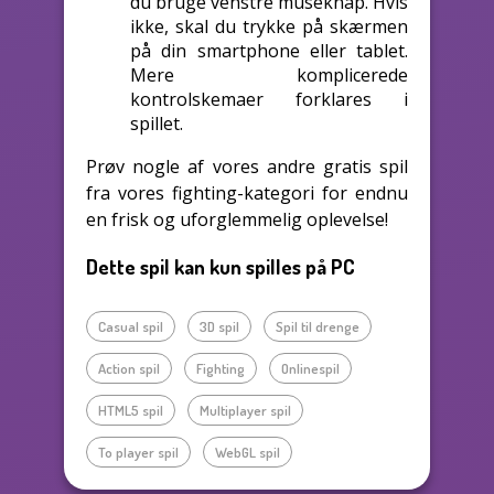
du bruge venstre museknap. Hvis
ikke, skal du trykke på skærmen
på din smartphone eller tablet.
Mere komplicerede
kontrolskemaer forklares i
spillet.
Prøv nogle af vores andre gratis spil
fra vores fighting-kategori for endnu
en frisk og uforglemmelig oplevelse!
Dette spil kan kun spilles på PC
Casual spil
3D spil
Spil til drenge
Action spil
Fighting
Onlinespil
HTML5 spil
Multiplayer spil
To player spil
WebGL spil