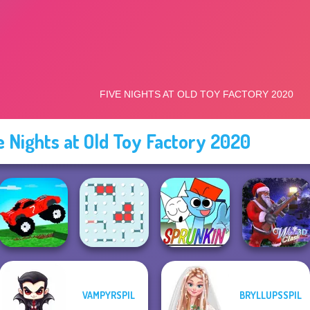
e Nights at Old Toy Factory 2020
VAMPYRSPIL
BRYLLUPSSPIL
Funny Mad
Racing
Dots and Boxes
FNF Sprunkin'
Winter Clash 3D