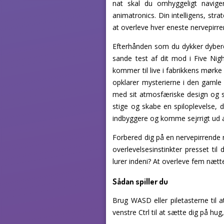
nat skal du omhyggeligt navig
animatronics. Din intelligens, str
at overleve hver eneste nervepirre
Efterhånden som du dykker dybere n
sande test af dit mod i Five Nig
kommer til live i fabrikkens mørke
opklarer mysterierne i den gamle
med sit atmosfæriske design og
stige og skabe en spiloplevelse, 
indbyggere og komme sejrrigt ud a
Forbered dig på en nervepirrende r
overlevelsesinstinkter presset t
lurer indeni? At overleve fem nætter
Sådan spiller du
Brug WASD eller piletasterne til a
venstre Ctrl til at sætte dig på hu