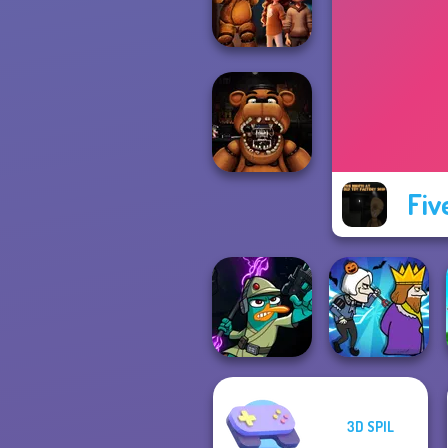
FNAF Burger
FNAF Horror At
Home
Fiv
FNAF: Night at
the Dentist
3D SPIL
Agent P Rebel
Spy
Murder