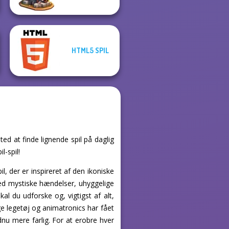
HTML5 SPIL
ed at finde lignende spil på daglig
l-spil!
, der er inspireret af den ikoniske
 med mystiske hændelser, uhyggelige
l du udforske og, vigtigst af alt,
 legetøj og animatronics har fået
dnu mere farlig. For at erobre hver