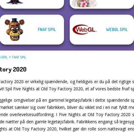
FNAF SPIL
WEBGL SPIL
-SPIL
FNAF SPIL
actory 2020
actory 2020 er virkelig spændende, og heldigvis er du på det rigtige st
t! Spil Five Nights at Old Toy Factory 2020, et af vores bedste fnaf spi
gelige omgivelser på en gammel legetøjsfabrik i dette spændende spil
 mørket sænker sig over fabrikken, bliver du viklet ind i en nat fyldt
de overlevelsesudfordring. I Five Nights at Old Toy Factory 2020 ska
e nætter på den gamle legetøjsfabrik. Fabrikkens engang så legesyge
ights at Old Toy Factory 2020, hvilket gør din rolle som nattevagt en