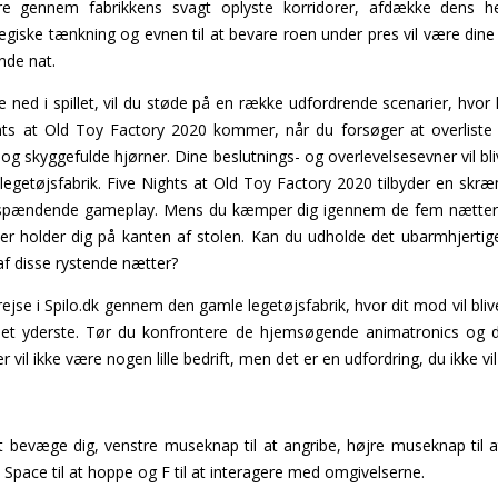
ere gennem fabrikkens svagt oplyste korridorer, afdække dens 
ategiske tænkning og evnen til at bevare roen under pres vil være dine
nde nat.
ed i spillet, vil du støde på en række udfordrende scenarier, hvor h
hts at Old Toy Factory 2020 kommer, når du forsøger at overliste
 og skyggefulde hjørner. Dine beslutnings- og overlevelsesevner vil bli
 legetøjsfabrik. Five Nights at Old Toy Factory 2020 tilbyder en s
 spændende gameplay. Mens du kæmper dig igennem de fem nætter, 
der holder dig på kanten af stolen. Kan du udholde det ubarmhjertig
f disse rystende nætter?
ejse i Spilo.dk gennem den gamle legetøjsfabrik, hvor dit mod vil bliv
il det yderste. Tør du konfrontere de hjemsøgende animatronics og
 vil ikke være nogen lille bedrift, men det er en udfordring, du ikke vil 
t bevæge dig, venstre museknap til at angribe, højre museknap til at 
g, Space til at hoppe og F til at interagere med omgivelserne.