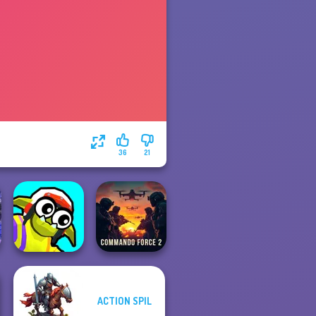
36
21
ACTION SPIL
Funny Blade &
Commando
Magic
Force 2