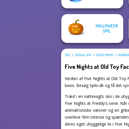
HALLOWEEN
SPIL
SPIL
CASUAL SPIL
EVENTYRSPIL
HORROR
Five Nights at Old Toy F
Verden af Five Nights at Old Toy F
basis. Besøg Spilo.dk og få det sjov
Træd i en nattevagts sko i de uhyg
Five Nights at Freddy's-serie. Når
animatroniske væsner og en griben
overleve fem intense og spændend
deres eget uhyggelige liv i Five N