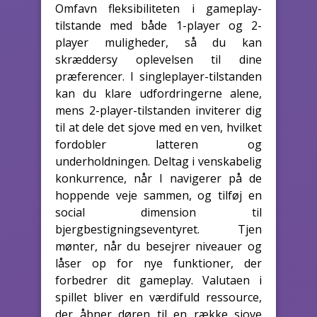
Omfavn fleksibiliteten i gameplay-
tilstande med både 1-player og 2-
player muligheder, så du kan
skræddersy oplevelsen til dine
præferencer. I singleplayer-tilstanden
kan du klare udfordringerne alene,
mens 2-player-tilstanden inviterer dig
til at dele det sjove med en ven, hvilket
fordobler latteren og
underholdningen. Deltag i venskabelig
konkurrence, når I navigerer på de
hoppende veje sammen, og tilføj en
social dimension til
bjergbestigningseventyret. Tjen
mønter, når du besejrer niveauer og
låser op for nye funktioner, der
forbedrer dit gameplay. Valutaen i
spillet bliver en værdifuld ressource,
der åbner døren til en række sjove