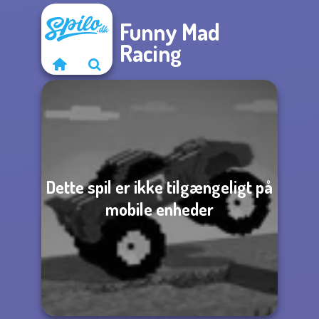
Funny Mad
Racing
Dette spil er ikke tilgængeligt på
mobile enheder