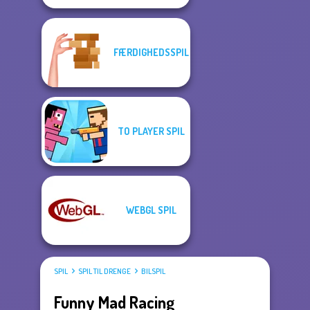
FÆRDIGHEDSSPIL
TO PLAYER SPIL
WEBGL SPIL
SPIL
SPIL TIL DRENGE
BILSPIL
Funny Mad Racing