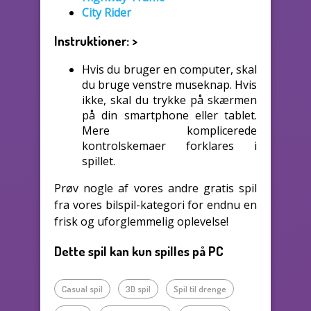
City Rider
Instruktioner:
>
Hvis du bruger en computer, skal
du bruge venstre museknap. Hvis
ikke, skal du trykke på skærmen
på din smartphone eller tablet.
Mere komplicerede
kontrolskemaer forklares i
spillet.
Prøv nogle af vores andre gratis spil
fra vores bilspil-kategori for endnu en
frisk og uforglemmelig oplevelse!
Dette spil kan kun spilles på PC
Casual spil
3D spil
Spil til drenge