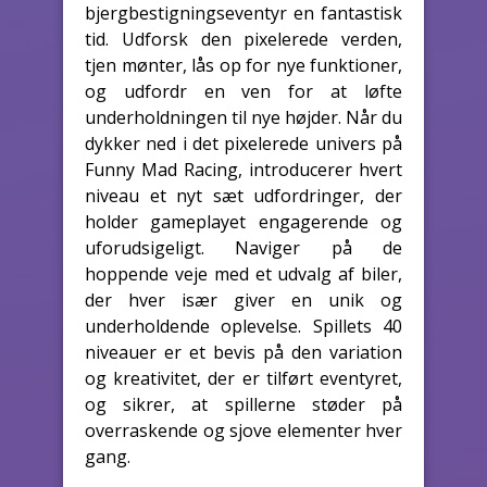
bjergbestigningseventyr en fantastisk
tid. Udforsk den pixelerede verden,
tjen mønter, lås op for nye funktioner,
og udfordr en ven for at løfte
underholdningen til nye højder. Når du
dykker ned i det pixelerede univers på
Funny Mad Racing, introducerer hvert
niveau et nyt sæt udfordringer, der
holder gameplayet engagerende og
uforudsigeligt. Naviger på de
hoppende veje med et udvalg af biler,
der hver især giver en unik og
underholdende oplevelse. Spillets 40
niveauer er et bevis på den variation
og kreativitet, der er tilført eventyret,
og sikrer, at spillerne støder på
overraskende og sjove elementer hver
gang.