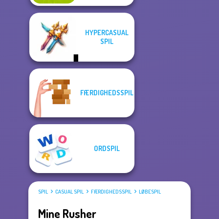
HYPERCASUAL
SPIL
FÆRDIGHEDSSPIL
ORDSPIL
SPIL
CASUAL SPIL
FÆRDIGHEDSSPIL
LØBESPIL
Mine Rusher