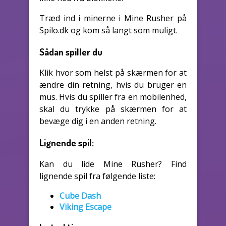
Træd ind i minerne i Mine Rusher på
Spilo.dk og kom så langt som muligt.
Sådan spiller du
Klik hvor som helst på skærmen for at
ændre din retning, hvis du bruger en
mus. Hvis du spiller fra en mobilenhed,
skal du trykke på skærmen for at
bevæge dig i en anden retning.
Lignende spil:
Kan du lide Mine Rusher? Find
lignende spil fra følgende liste:
Cube Dash
Viking Escape