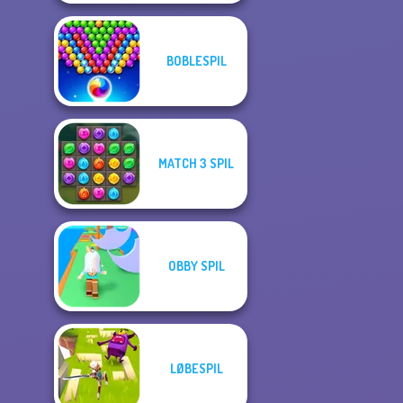
BOBLESPIL
MATCH 3 SPIL
OBBY SPIL
LØBESPIL