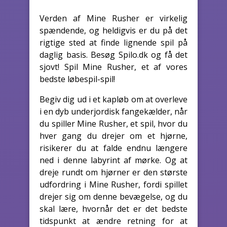
Verden af Mine Rusher er virkelig
spændende, og heldigvis er du på det
rigtige sted at finde lignende spil på
daglig basis. Besøg Spilo.dk og få det
sjovt! Spil Mine Rusher, et af vores
bedste løbespil-spil!
Begiv dig ud i et kapløb om at overleve
i en dyb underjordisk fangekælder, når
du spiller Mine Rusher, et spil, hvor du
hver gang du drejer om et hjørne,
risikerer du at falde endnu længere
ned i denne labyrint af mørke. Og at
dreje rundt om hjørner er den største
udfordring i Mine Rusher, fordi spillet
drejer sig om denne bevægelse, og du
skal lære, hvornår det er det bedste
tidspunkt at ændre retning for at