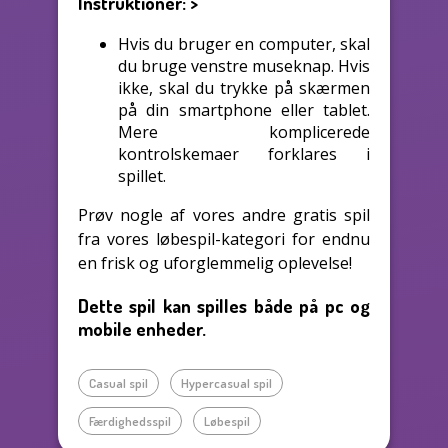
Instruktioner:
>
Hvis du bruger en computer, skal
du bruge venstre museknap. Hvis
ikke, skal du trykke på skærmen
på din smartphone eller tablet.
Mere komplicerede
kontrolskemaer forklares i
spillet.
Prøv nogle af vores andre gratis spil
fra vores løbespil-kategori for endnu
en frisk og uforglemmelig oplevelse!
Dette spil kan spilles både på pc og
mobile enheder.
Casual spil
Hypercasual spil
Færdighedsspil
Løbespil