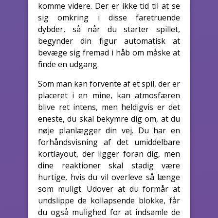
komme videre. Der er ikke tid til at se
sig omkring i disse faretruende
dybder, så når du starter spillet,
begynder din figur automatisk at
bevæge sig fremad i håb om måske at
finde en udgang.
Som man kan forvente af et spil, der er
placeret i en mine, kan atmosfæren
blive ret intens, men heldigvis er det
eneste, du skal bekymre dig om, at du
nøje planlægger din vej. Du har en
forhåndsvisning af det umiddelbare
kortlayout, der ligger foran dig, men
dine reaktioner skal stadig være
hurtige, hvis du vil overleve så længe
som muligt. Udover at du formår at
undslippe de kollapsende blokke, får
du også mulighed for at indsamle de