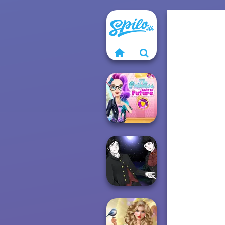
The Princess
Sent To The
Futur...
Manga Creator
Vampire Hunter