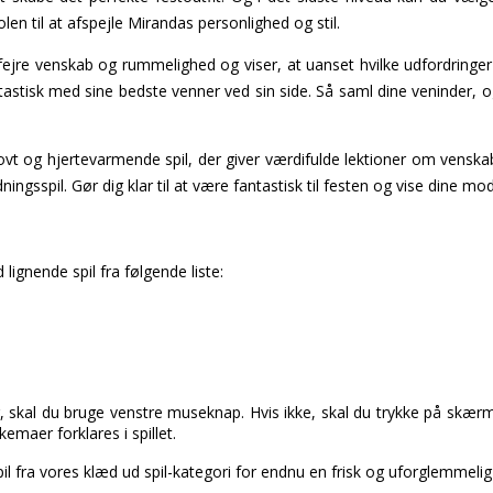
len til at afspejle Mirandas personlighed og stil.
fejre venskab og rummelighed og viser, at uanset hvilke udfordring
astisk med sine bedste venner ved sin side. Så saml dine veninder, og
sjovt og hjertevarmende spil, der giver værdifulde lektioner om venskab,
ingsspil. Gør dig klar til at være fantastisk til festen og vise dine m
lignende spil fra følgende liste:
 skal du bruge venstre museknap. Hvis ikke, skal du trykke på skærm
maer forklares i spillet.
pil fra vores klæd ud spil-kategori for endnu en frisk og uforglemmelig