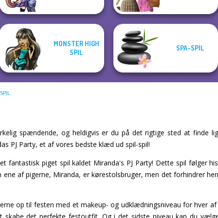
MONSTER HIGH
SPA-SPIL
SPIL
SPIL
rkelig spændende, og heldigvis er du på det rigtige sted at finde li
das PJ Party, et af vores bedste klæd ud spil-spil!
e et fantastisk piget spil kaldet Miranda's PJ Party! Dette spil følger 
n ene af pigerne, Miranda, er kørestolsbruger, men det forhindrer hende
igerne op til festen med et makeup- og udklædningsniveau for hver 
r at skabe det perfekte festoutfit. Og i det sidste niveau kan du væ