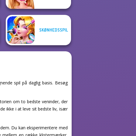
SKØNHEDSSPIL
gnende spil på daglig basis. Besøg
historien om to bedste veninder, der
 ikke i at leve sit bedste liv, især
af dem. Du kan eksperimentere med
lge mellem en række klistermærker,