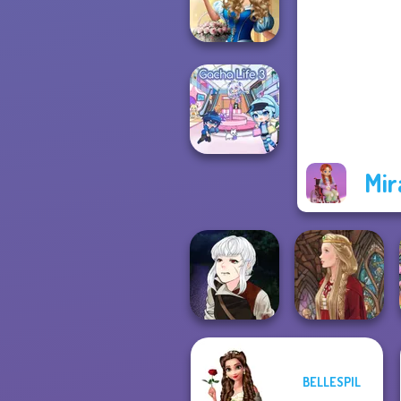
P...
Storybook Glam
Dress Up
Advent...
Mir
Gacha Life 3
Manga Creator
BELLESPIL
Vampire Hunter
P...
Medieval Doll