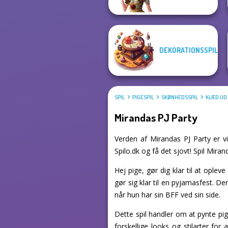
DEKORATIONSSPIL
SPIL
PIGESPIL
SKØNHEDSSPIL
KLÆD UD 
Mirandas PJ Party
Verden af Mirandas PJ Party er vi
Spilo.dk og få det sjovt! Spil Miran
Hej pige, gør dig klar til at oplev
gør sig klar til en pyjamasfest. De
når hun har sin BFF ved sin side.
Dette spil handler om at pynte p
forskellige looks og stilarter fo