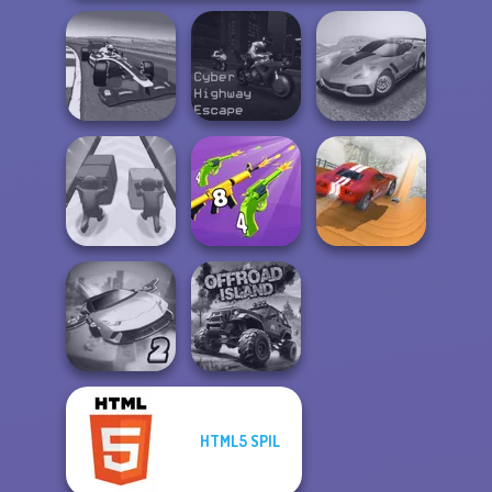
Grand Extreme
Cyber Highway
Madness Driver
Racing
Escape
Vertigo City
Merge 2048 Gun
City Driver:
Push The Colors
Rush
Destroy Car
HTML5 SPIL
Ultimate Flying
Car 2
Offroad Island