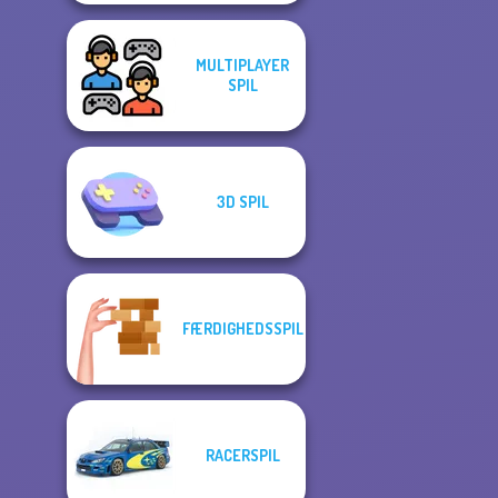
MULTIPLAYER
SPIL
3D SPIL
FÆRDIGHEDSSPIL
RACERSPIL