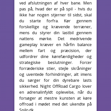
ved afslutningen af hver bane. Men
pas på, hvad der er på spil - hvis du
ikke har nogen stjerner til sidst, skal
du starte forfra. Kør gennem
forskellige og krævende terræner,
mens du styrer din lastbil gennem
nattens mørke. Det medrivende
gameplay kræver en hårfin balance
mellem fart og præcision, der
udfordrer dine kørefærdigheder og
strategiske beslutninger. Forcer
forræderiske stier, stejle skråninger
og uventede forhindringer, alt imens
du sørger for din dyrebare lasts
sikkerhed. Night OffRoad Cargo lover
en adrenalinfyldt oplevelse, når du
forsøger at mestre kunsten at køre
offroad i mødet med det ukendte på
Spilo.dk.